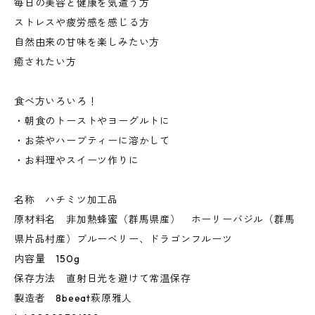
毎日の美容と健康を気遣う方
ストレスや疲労感を感じる方
自然由来の甘味を楽しみたい方
癒されたい方
食べ方いろいろ！
・朝食のトーストやヨーグルトに
・お茶やハーブティーに溶かして
・お料理やスイーツ作りに
名称 ハチミツ加工品
原材料名 非加熱蜂蜜（群馬県産） ホーリーバジル（群馬
県片品村産）ブルーベリー、ドラゴンフルーツ
内容量 150g
保存方法 直射日光を避けて常温保存
製造者 8beeat萩原雅人