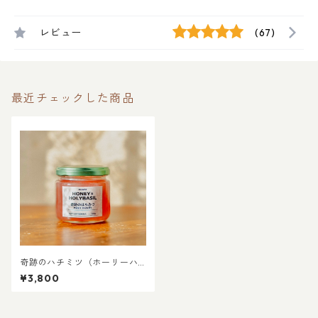
レビュー
(67)
最近チェックした商品
奇跡のハチミツ（ホーリーハ
ニー）
¥3,800