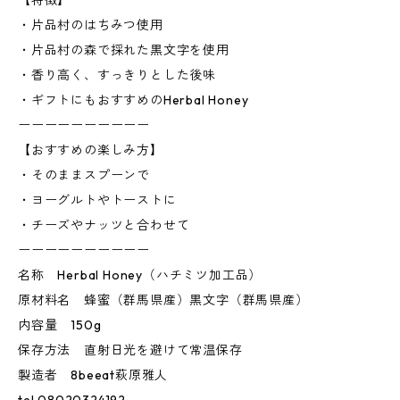
【特徴】
・片品村のはちみつ使用
・片品村の森で採れた黒文字を使用
・香り高く、すっきりとした後味
・ギフトにもおすすめのHerbal Honey
ーーーーーーーーーー
【おすすめの楽しみ方】
・そのままスプーンで
・ヨーグルトやトーストに
・チーズやナッツと合わせて
ーーーーーーーーーー
名称 Herbal Honey（ハチミツ加工品）
原材料名 蜂蜜（群馬県産）黒文字（群馬県産）
内容量 150g
保存方法 直射日光を避けて常温保存
製造者 8beeat萩原雅人