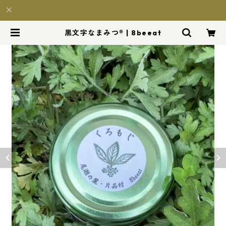
黒文字なまみつ®︎ | 8beeat